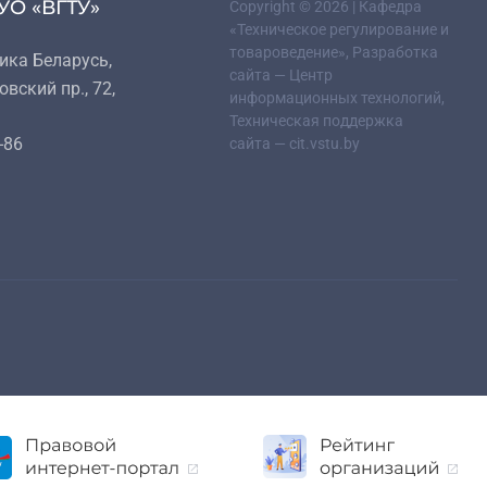
УО «ВГТУ»
Copyright © 2026 | Кафедра
«Техническое регулирование и
товароведение», Разработка
ика Беларусь,
сайта — Центр
овский пр., 72,
информационных технологий,
Техническая поддержка
-86
сайта — cit.vstu.by