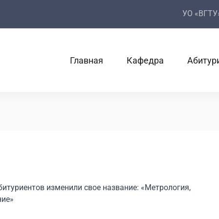
УО «ВГТУ
Главная
Кафедра
Абитур
битуриентов изменили свое название: «Метрология,
ние»