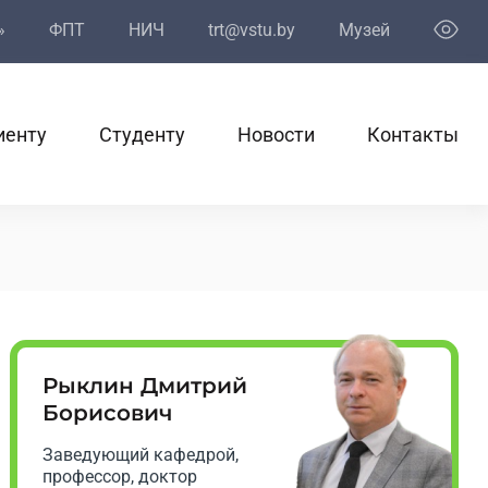
»
ФПТ
НИЧ
trt@vstu.by
Музей
иенту
Студенту
Новости
Контакты
Рыклин Дмитрий
Борисович
Заведующий кафедрой,
профессор, доктор