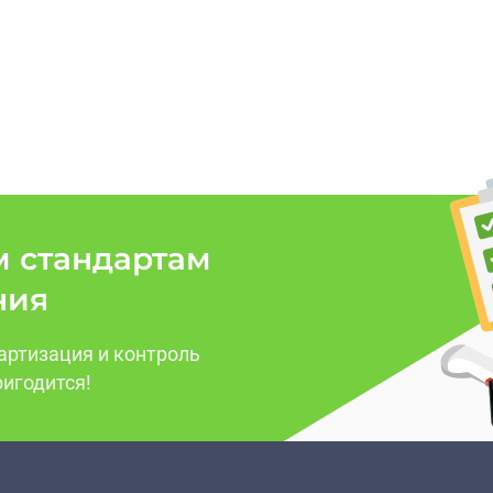
м стандартам
ния
артизация и контроль
ригодится!