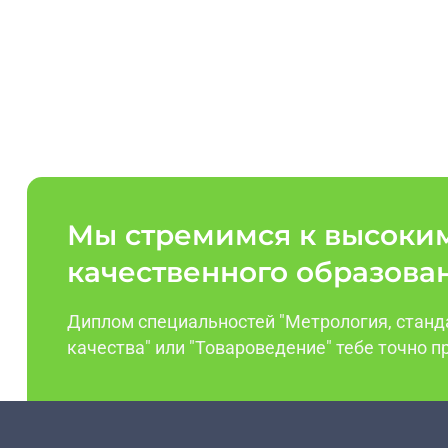
Мы стремимся к высоки
качественного образова
Диплом специальностей "Метрология, станд
качества" или "Товароведение" тебе точно п